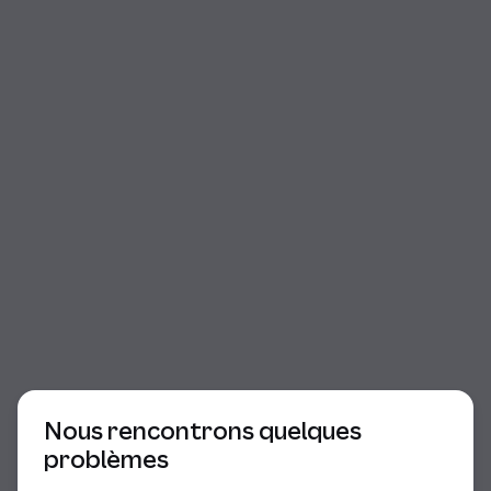
Début du dialogue
Nous rencontrons quelques
problèmes